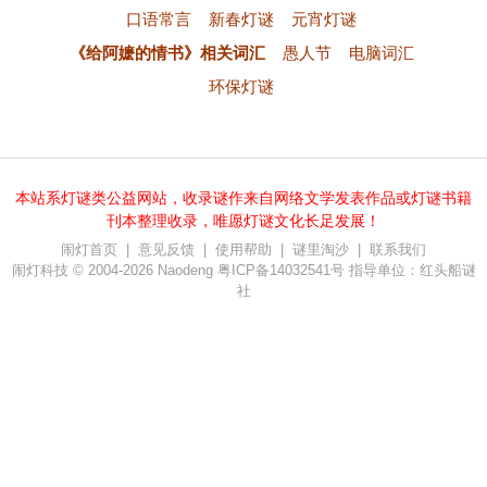
口语常言
新春灯谜
元宵灯谜
《给阿嬷的情书》相关词汇
愚人节
电脑词汇
环保灯谜
本站系灯谜类公益网站，收录谜作来自网络文学发表作品或灯谜书籍
刊本整理收录，唯愿灯谜文化长足发展！
闹灯首页
|
意见反馈
|
使用帮助
|
谜里淘沙
|
联系我们
闹灯科技 © 2004-2026
Naodeng
粤ICP备14032541号
指导单位：红头船谜
社